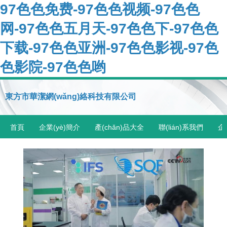
97色色免费-97色色视频-97色色
网-97色色五月天-97色色下-97色色
下载-97色色亚洲-97色色影视-97色
色影院-97色色哟
東方市華潔網(wǎng)絡科技有限公司
首頁
企業(yè)簡介
產(chǎn)品大全
聯(lián)系我們
企